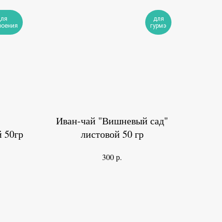
ля
для
роения
гурмэ
Иван-чай "Вишневый сад"
 50гр
листовой 50 гр
р.
300