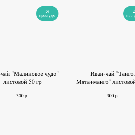
от
д
простуды
наст
-чай "Малиновое чудо"
Иван-чай "Танго.
листовой 50 гр
Мята+манго" листовой
р.
р.
300
300